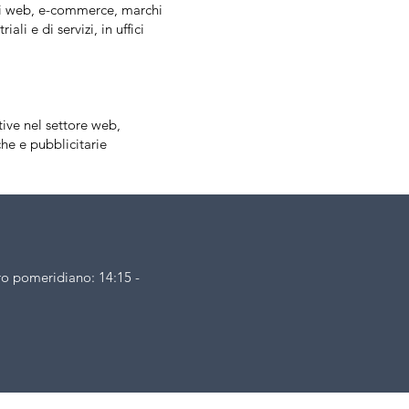
ti web, e-commerce, marchi
li e di servizi, in uffici
ive nel settore web,
he e pubblicitarie
tro pomeridiano: 14:15 -