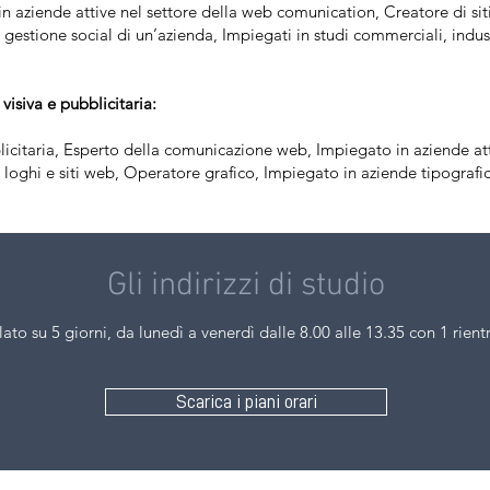
 aziende attive nel settore della web comunication, Creatore di si
gestione social di un’azienda, Impiegati in studi commerciali, industria
isiva e pubblicitaria:
licitaria, Esperto della comunicazione web, Impiegato in aziende att
 loghi e siti web, Operatore grafico, Impiegato in aziende tipografic
Gli indirizzi di studio
lato su 5 giorni, da lunedì a venerdì dalle 8.00 alle 13.35 con 1 rien
Scarica i piani orari