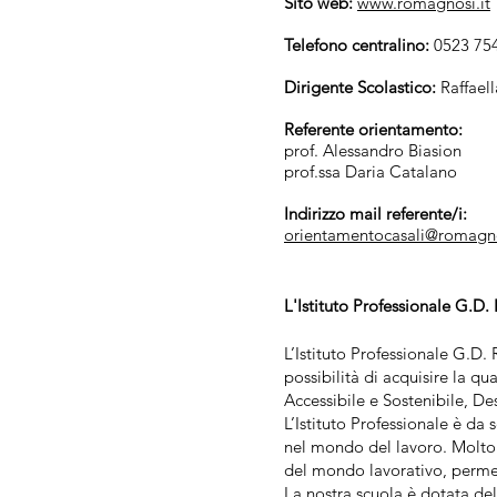
Sito web:
www.romagnosi.it
Telefono centralino:
0523 75
Dirigente Scolastico:
Raffael
Referente orientamento:
prof. Alessandro Biasion
prof.ssa Daria Catalano
Indirizzo mail referente/i:
orientamentocasali@romagno
L'Istituto Professionale G.D
L’Istituto Professionale G.D. 
possibilità di acquisire la q
Accessibile e Sostenibile, D
L’Istituto Professionale è d
nel mondo del lavoro. Molto s
del mondo lavorativo, perme
La nostra scuola è dotata dell