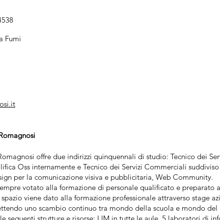
4538
la Fumi
si.it
. Romagnosi
Romagnosi offre due indirizzi quinquennali di studio: Tecnico dei Serv
ualifica Oss internamente e Tecnico dei Servizi Commerciali suddiviso
esign per la comunicazione visiva e pubblicitaria, Web Community.
a sempre votato alla formazione di personale qualificato e preparato
pazio viene dato alla formazione professionale attraverso stage azie
ttendo uno scambio continuo tra mondo della scuola e mondo del 
e seguenti strutture e risorse: LIM in tutte le aule, 5 laboratori di i