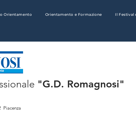
to Orientamento
Orientamento e Formazione
Il Festival
"G.D. Romagnosi"
essionale
22 Piacenza