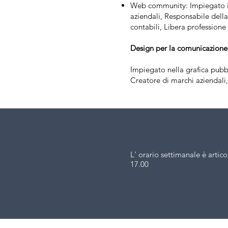
Web community: Impiegato in
aziendali, Responsabile della 
contabili, Libera professione
Design per la comunicazione v
Impiegato nella grafica pubb
Creatore di marchi aziendali,
L' orario settimanale è artico
17.00