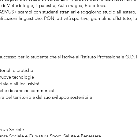
io di Metodologie, 1 palestra, Aula magna, Biblioteca.
ERASMUS+ scambi con studenti stranieri e soggiorno studio all’estero, 
ficazioni linguistiche, PON, attività sportive, giornalino d’Istituto, l
 successo per lo studente che si iscrive all’Istituto Professionale G.
toriali e pratiche
 nuove tecnologie
iale e all’inclusività
delle dinamiche commerciali
ura del territorio e del suo sviluppo sostenibile
stenza Sociale
stenza Sociale e Curvatura Sport, Salute e Benessere