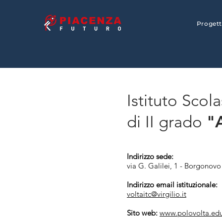
Proget
Torna alla Guida
Istituto Scol
"A
di II grado
Indirizzo sede:
via G. Galilei, 1 - Borgonov
Indirizzo email istituzionale:
voltaitc@virgilio.it
Sito web:
www.polovolta.edu