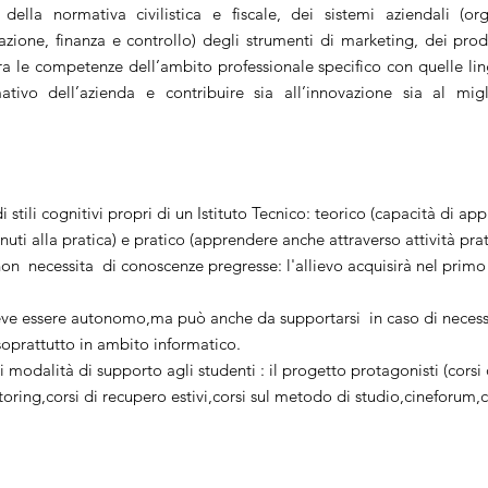
 della normativa civilistica e fiscale, dei sistemi aziendali (org
one, finanza e controllo) degli strumenti di marketing, dei prodot
ra le competenze dell’ambito professionale specifico con quelle lin
ativo dell’azienda e contribuire sia all’innovazione sia al mig
 di stili cognitivi propri di un Istituto Tecnico: teorico (capacità di a
nuti alla pratica) e pratico (apprendere anche attraverso attività prat
non necessita di conoscenze pregresse: l'allievo acquisirà nel prim
eve essere autonomo,ma può anche da supportarsi in caso di necess
,soprattutto in ambito informatico.
modalità di supporto agli studenti : il progetto protagonisti (corsi d
toring,corsi di recupero estivi,corsi sul metodo di studio,cineforum,