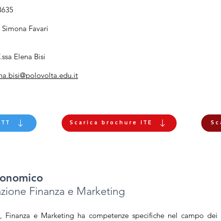
3635
a Simona Favari
.ssa Elena Bisi
na.bisi@polovolta.edu.it
ITT
Scarica brochure ITE
Sc
Economico
azione
Finanza e Marketing
ne, Finanza e Marketing ha competenze specifiche nel campo de