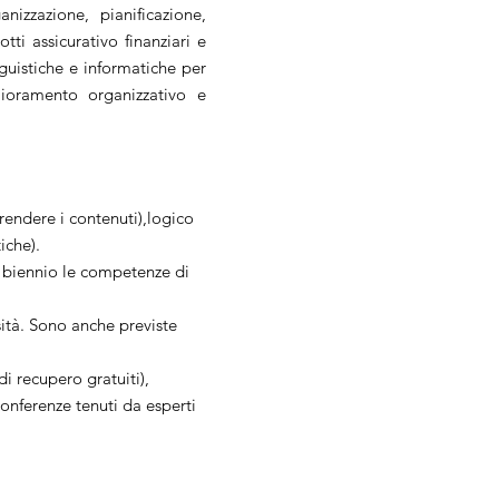
anizzazione, pianificazione,
ti assicurativo finanziari e
guistiche e informatiche per
lioramento organizzativo e
pprendere i contenuti),logico
iche).
o biennio le competenze di
ità. Sono anche previste
i recupero gratuiti),
conferenze tenuti da esperti